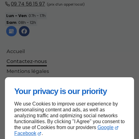
09 74 56 15 97
Lun - Ven
: 07h - 17h
Sam
: 08h - 12h
Accueil
Contactez-nous
Mentions légales
Plan du site
Your privacy is our priority
We use Cookies to improve user experience by
Haut de page
personalising content and ads, as well as
analyzing traffic and optimizing social networks
functionalities. By clicking "I Agree" you consent to
the use of Cookies from our providers
Google
Facebook
.